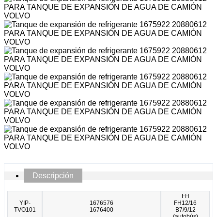
Descripción
FH
YIP-
1676576
FH12/16
TVO101
1676400
B7/9/12
(autobús)