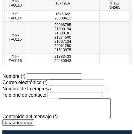
YIP-
1674916
NH12
TVO113
NH565
YIP-
1675922
TVO114
20880612
20968795
21000194
21038101
YIP-
21074500
TVO115
21067134
22061290
21513975
YIP-
21883433
TVO116
22430043
Nombre
(*)
Correo electrónico
(*)
Nombre de la empresa
Teléfono de contacto
Contenido del mensaje
(*)
Enviar mensaje