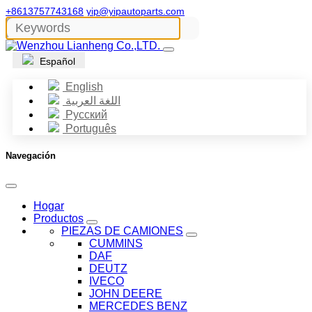
+8613757743168
yip@yipautoparts.com
Español
English
اللغة العربية
Русский
Português
Navegación
Hogar
Productos
PIEZAS DE CAMIONES
CUMMINS
DAF
DEUTZ
IVECO
JOHN DEERE
MERCEDES BENZ