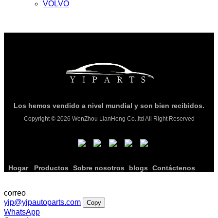
VOLVO
Los hemos vendido a nivel mundial y son bien recibidos.
Copyright © 2026 WenZhou LianHeng Co.,ltd All Right Reserved
Hogar
Productos
Sobre nosotros
blogs
Contáctenos
correo
yip@yipautoparts.com
Copy
WhatsApp