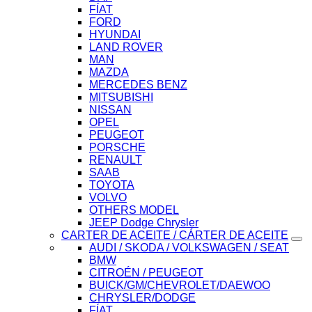
FÍAT
FORD
HYUNDAI
LAND ROVER
MAN
MAZDA
MERCEDES BENZ
MITSUBISHI
NISSAN
OPEL
PEUGEOT
PORSCHE
RENAULT
SAAB
TOYOTA
VOLVO
OTHERS MODEL
JEEP Dodge Chrysler
CARTER DE ACEITE / CÁRTER DE ACEITE
AUDI / SKODA / VOLKSWAGEN / SEAT
BMW
CITROÉN / PEUGEOT
BUICK/GM/CHEVROLET/DAEWOO
CHRYSLER/DODGE
FÍAT