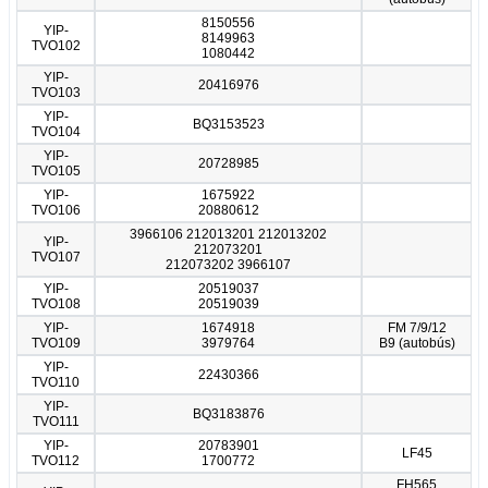
8150556
YIP-
8149963
TVO102
1080442
YIP-
20416976
TVO103
YIP-
BQ3153523
TVO104
YIP-
20728985
TVO105
YIP-
1675922
TVO106
20880612
3966106 212013201 212013202
YIP-
212073201
TVO107
212073202 3966107
YIP-
20519037
TVO108
20519039
YIP-
1674918
FM 7/9/12
TVO109
3979764
B9 (autobús)
YIP-
22430366
TVO110
YIP-
BQ3183876
TVO111
YIP-
20783901
LF45
TVO112
1700772
FH565