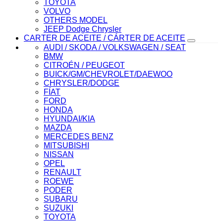
TOYOTA
VOLVO
OTHERS MODEL
JEEP Dodge Chrysler
CARTER DE ACEITE / CÁRTER DE ACEITE
AUDI / SKODA / VOLKSWAGEN / SEAT
BMW
CITROÉN / PEUGEOT
BUICK/GM/CHEVROLET/DAEWOO
CHRYSLER/DODGE
FÍAT
FORD
HONDA
HYUNDAI/KIA
MAZDA
MERCEDES BENZ
MITSUBISHI
NISSAN
OPEL
RENAULT
ROEWE
PODER
SUBARU
SUZUKI
TOYOTA