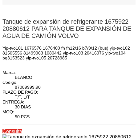
Tanque de expansión de refrigerante 1675922
20880612 PARA TANQUE DE EXPANSIÓN DE
AGUA DE CAMIÓN VOLVO
Yip-tvo101 1676576 1676400 fh fh12/16 b7/9/12 (bus) yip-tvo102
81505556 81499963 1080442 yip-tvo103 20416976 yip-tvo104
bq3153523 yip-tvo105 20728985
Marca:
BLANCO
Código:
87089999.90
PLAZO DE PAGO:
T/T, L/T
ENTREGA:
30 DIAS
MOQ:
50 PCS
Consulta