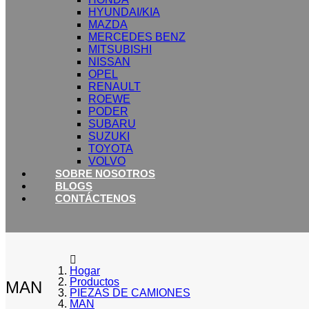
HYUNDAI/KIA
MAZDA
MERCEDES BENZ
MITSUBISHI
NISSAN
OPEL
RENAULT
ROEWE
PODER
SUBARU
SUZUKI
TOYOTA
VOLVO
SOBRE NOSOTROS
BLOGS
CONTÁCTENOS
Hogar
Productos
MAN
PIEZAS DE CAMIONES
MAN