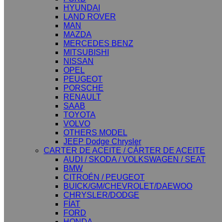
HYUNDAI
LAND ROVER
MAN
MAZDA
MERCEDES BENZ
MITSUBISHI
NISSAN
OPEL
PEUGEOT
PORSCHE
RENAULT
SAAB
TOYOTA
VOLVO
OTHERS MODEL
JEEP Dodge Chrysler
CARTER DE ACEITE / CÁRTER DE ACEITE
AUDI / SKODA / VOLKSWAGEN / SEAT
BMW
CITROÉN / PEUGEOT
BUICK/GM/CHEVROLET/DAEWOO
CHRYSLER/DODGE
FÍAT
FORD
HONDA