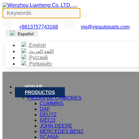
+8613757743168
yip@yipautoparts.com
Español
English
اللغة العربية
Русский
Português
HOGAR
PRODUCTOS
PIEZAS DE CAMIONES
CUMMINS
DAF
DEUTZ
IVECO
JOHN DEERE
MERCEDES BENZ
SCANIA