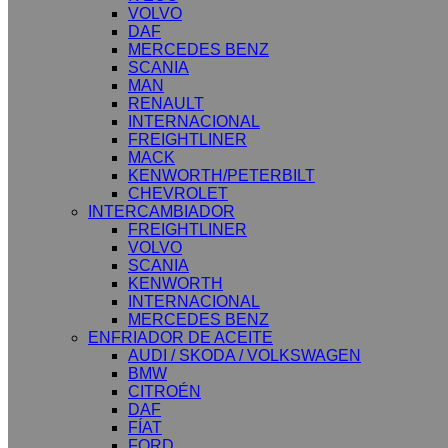
VOLVO
DAF
MERCEDES BENZ
SCANIA
MAN
RENAULT
INTERNACIONAL
FREIGHTLINER
MACK
KENWORTH/PETERBILT
CHEVROLET
INTERCAMBIADOR
FREIGHTLINER
VOLVO
SCANIA
KENWORTH
INTERNACIONAL
MERCEDES BENZ
ENFRIADOR DE ACEITE
AUDI / SKODA / VOLKSWAGEN
BMW
CITROÉN
DAF
FÍAT
FORD