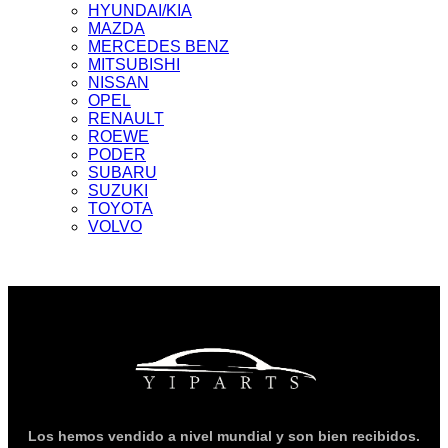
HYUNDAI/KIA
MAZDA
MERCEDES BENZ
MITSUBISHI
NISSAN
OPEL
RENAULT
ROEWE
PODER
SUBARU
SUZUKI
TOYOTA
VOLVO
Los hemos vendido a nivel mundial y son bien recibidos.