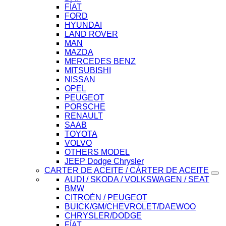
FÍAT
FORD
HYUNDAI
LAND ROVER
MAN
MAZDA
MERCEDES BENZ
MITSUBISHI
NISSAN
OPEL
PEUGEOT
PORSCHE
RENAULT
SAAB
TOYOTA
VOLVO
OTHERS MODEL
JEEP Dodge Chrysler
CARTER DE ACEITE / CÁRTER DE ACEITE
AUDI / SKODA / VOLKSWAGEN / SEAT
BMW
CITROÉN / PEUGEOT
BUICK/GM/CHEVROLET/DAEWOO
CHRYSLER/DODGE
FÍAT