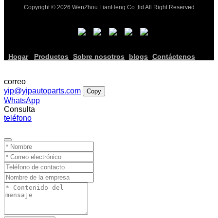
Copyright © 2026 WenZhou LianHeng Co.,ltd All Right Reserved
Hogar
Productos
Sobre nosotros
blogs
Contáctenos
correo
yip@yipautoparts.com
Copy
WhatsApp
Consulta
teléfono