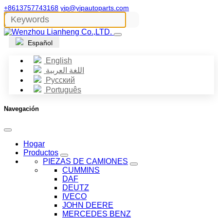
+8613757743168
yip@yipautoparts.com
Español
English
اللغة العربية
Русский
Português
Navegación
Hogar
Productos
PIEZAS DE CAMIONES
CUMMINS
DAF
DEUTZ
IVECO
JOHN DEERE
MERCEDES BENZ