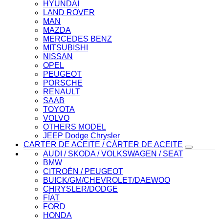
HYUNDAI
LAND ROVER
MAN
MAZDA
MERCEDES BENZ
MITSUBISHI
NISSAN
OPEL
PEUGEOT
PORSCHE
RENAULT
SAAB
TOYOTA
VOLVO
OTHERS MODEL
JEEP Dodge Chrysler
CARTER DE ACEITE / CÁRTER DE ACEITE
AUDI / SKODA / VOLKSWAGEN / SEAT
BMW
CITROÉN / PEUGEOT
BUICK/GM/CHEVROLET/DAEWOO
CHRYSLER/DODGE
FÍAT
FORD
HONDA