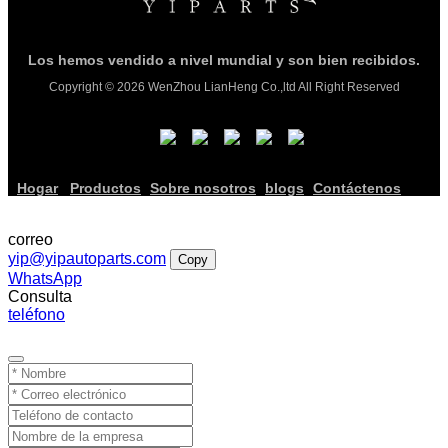
Los hemos vendido a nivel mundial y son bien recibidos.
Copyright © 2026 WenZhou LianHeng Co.,ltd All Right Reserved
Hogar
Productos
Sobre nosotros
blogs
Contáctenos
correo
yip@yipautoparts.com
Copy
WhatsApp
Consulta
teléfono