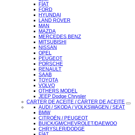
FÍAT
FORD
HYUNDAI
LAND ROVER
MAN
MAZDA
MERCEDES BENZ
MITSUBISHI
NISSAN
OPEL
PEUGEOT
PORSCHE
RENAULT
SAAB
TOYOTA
VOLVO
OTHERS MODEL
JEEP Dodge Chrysler
CARTER DE ACEITE / CÁRTER DE ACEITE
AUDI / SKODA / VOLKSWAGEN / SEAT
BMW
CITROÉN / PEUGEOT
BUICK/GM/CHEVROLET/DAEWOO
CHRYSLER/DODGE
FÍAT