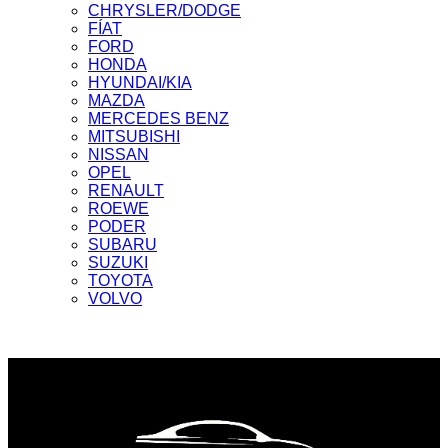
CHRYSLER/DODGE
FÍAT
FORD
HONDA
HYUNDAI/KIA
MAZDA
MERCEDES BENZ
MITSUBISHI
NISSAN
OPEL
RENAULT
ROEWE
PODER
SUBARU
SUZUKI
TOYOTA
VOLVO