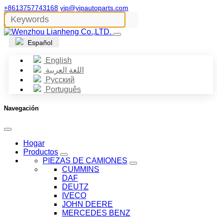
+8613757743168
yip@yipautoparts.com
Español
English
اللغة العربية
Русский
Português
Navegación
Hogar
Productos
PIEZAS DE CAMIONES
CUMMINS
DAF
DEUTZ
IVECO
JOHN DEERE
MERCEDES BENZ