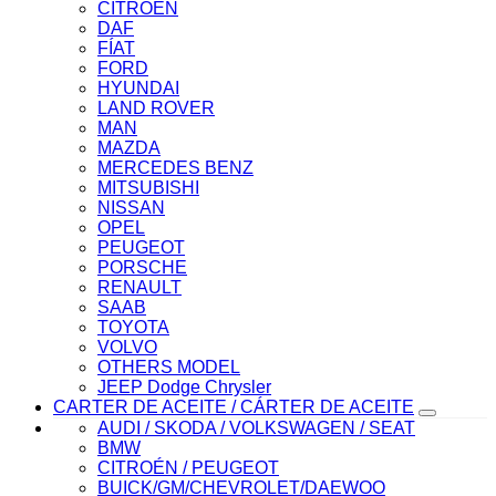
CITROÉN
DAF
FÍAT
FORD
HYUNDAI
LAND ROVER
MAN
MAZDA
MERCEDES BENZ
MITSUBISHI
NISSAN
OPEL
PEUGEOT
PORSCHE
RENAULT
SAAB
TOYOTA
VOLVO
OTHERS MODEL
JEEP Dodge Chrysler
CARTER DE ACEITE / CÁRTER DE ACEITE
AUDI / SKODA / VOLKSWAGEN / SEAT
BMW
CITROÉN / PEUGEOT
BUICK/GM/CHEVROLET/DAEWOO