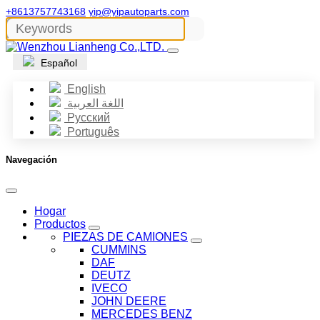
+8613757743168
yip@yipautoparts.com
Español
English
اللغة العربية
Русский
Português
Navegación
Hogar
Productos
PIEZAS DE CAMIONES
CUMMINS
DAF
DEUTZ
IVECO
JOHN DEERE
MERCEDES BENZ