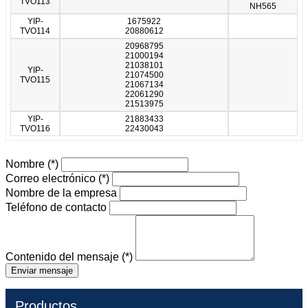
TVO113
NH565
YIP-
1675922
TVO114
20880612
20968795
21000194
21038101
YIP-
21074500
TVO115
21067134
22061290
21513975
YIP-
21883433
TVO116
22430043
Nombre
(*)
Correo electrónico
(*)
Nombre de la empresa
Teléfono de contacto
Contenido del mensaje
(*)
Enviar mensaje
Productos