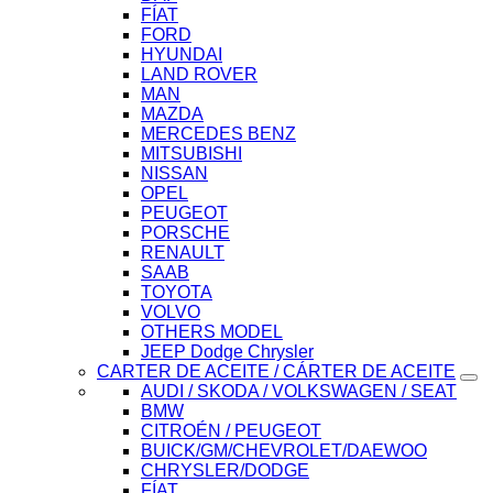
FÍAT
FORD
HYUNDAI
LAND ROVER
MAN
MAZDA
MERCEDES BENZ
MITSUBISHI
NISSAN
OPEL
PEUGEOT
PORSCHE
RENAULT
SAAB
TOYOTA
VOLVO
OTHERS MODEL
JEEP Dodge Chrysler
CARTER DE ACEITE / CÁRTER DE ACEITE
AUDI / SKODA / VOLKSWAGEN / SEAT
BMW
CITROÉN / PEUGEOT
BUICK/GM/CHEVROLET/DAEWOO
CHRYSLER/DODGE
FÍAT