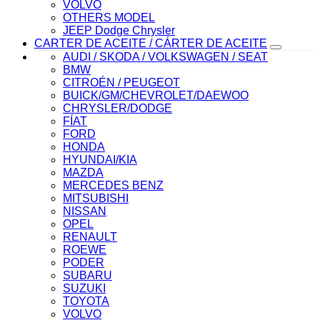
VOLVO
OTHERS MODEL
JEEP Dodge Chrysler
CARTER DE ACEITE / CÁRTER DE ACEITE
AUDI / SKODA / VOLKSWAGEN / SEAT
BMW
CITROÉN / PEUGEOT
BUICK/GM/CHEVROLET/DAEWOO
CHRYSLER/DODGE
FÍAT
FORD
HONDA
HYUNDAI/KIA
MAZDA
MERCEDES BENZ
MITSUBISHI
NISSAN
OPEL
RENAULT
ROEWE
PODER
SUBARU
SUZUKI
TOYOTA
VOLVO