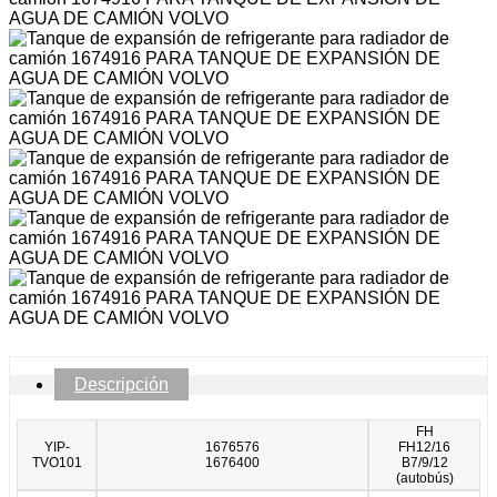
Descripción
FH
YIP-
1676576
FH12/16
TVO101
1676400
B7/9/12
(autobús)