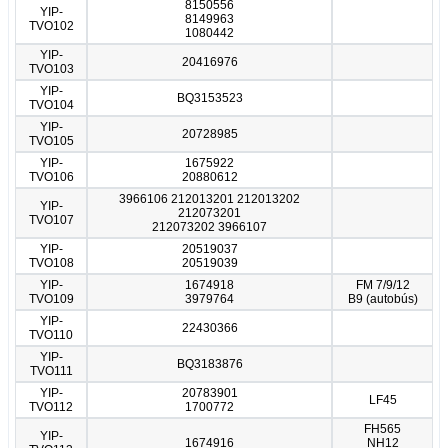
8150556
YIP-
8149963
TVO102
1080442
YIP-
20416976
TVO103
YIP-
BQ3153523
TVO104
YIP-
20728985
TVO105
YIP-
1675922
TVO106
20880612
3966106 212013201 212013202
YIP-
212073201
TVO107
212073202 3966107
YIP-
20519037
TVO108
20519039
YIP-
1674918
FM 7/9/12
TVO109
3979764
B9 (autobús)
YIP-
22430366
TVO110
YIP-
BQ3183876
TVO111
YIP-
20783901
LF45
TVO112
1700772
FH565
YIP-
1674916
NH12