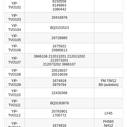
8150556
YIP-
8149963
TVO102
1080442
YIP-
20416976
TVO103
YIP-
BQ3153523
TVO104
YIP-
20728985
TVO105
YIP-
1675922
TVO106
20880612
3966106 212013201 212013202
YIP-
212073201
TVO107
212073202 3966107
YIP-
20519037
TVO108
20519039
YIP-
1674918
FM 7/9/12
TVO109
3979764
B9 (autobús)
YIP-
22430366
TVO110
YIP-
BQ3183876
TVO111
YIP-
20783901
LF45
TVO112
1700772
FH565
YIP-
1674916
NH12