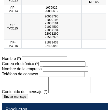
TVO113
NH565
YIP-
1675922
TVO114
20880612
20968795
21000194
21038101
YIP-
21074500
TVO115
21067134
22061290
21513975
YIP-
21883433
TVO116
22430043
Nombre
(*)
Correo electrónico
(*)
Nombre de la empresa
Teléfono de contacto
Contenido del mensaje
(*)
Enviar mensaje
Productos