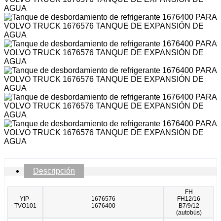
Descripción
FH
YIP-
1676576
FH12/16
TVO101
1676400
B7/9/12
(autobús)