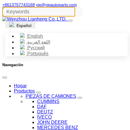
+8613757743168
yip@yipautoparts.com
Español
English
اللغة العربية
Русский
Português
Navegación
Hogar
Productos
PIEZAS DE CAMIONES
CUMMINS
DAF
DEUTZ
IVECO
JOHN DEERE
MERCEDES BENZ