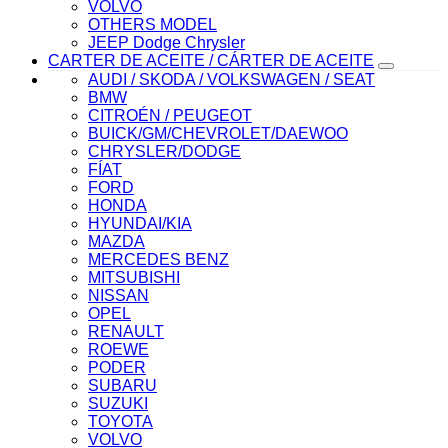
VOLVO
OTHERS MODEL
JEEP Dodge Chrysler
CARTER DE ACEITE / CÁRTER DE ACEITE
AUDI / SKODA / VOLKSWAGEN / SEAT
BMW
CITROÉN / PEUGEOT
BUICK/GM/CHEVROLET/DAEWOO
CHRYSLER/DODGE
FÍAT
FORD
HONDA
HYUNDAI/KIA
MAZDA
MERCEDES BENZ
MITSUBISHI
NISSAN
OPEL
RENAULT
ROEWE
PODER
SUBARU
SUZUKI
TOYOTA
VOLVO