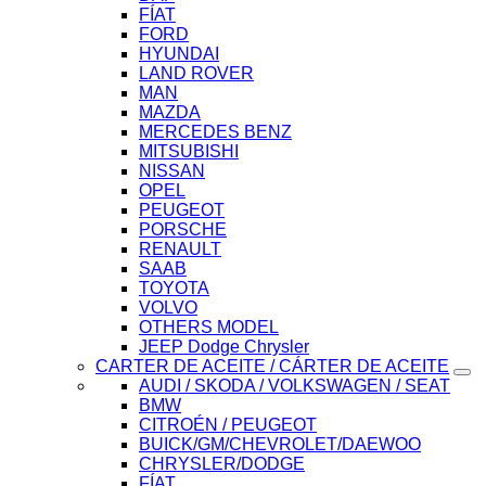
FÍAT
FORD
HYUNDAI
LAND ROVER
MAN
MAZDA
MERCEDES BENZ
MITSUBISHI
NISSAN
OPEL
PEUGEOT
PORSCHE
RENAULT
SAAB
TOYOTA
VOLVO
OTHERS MODEL
JEEP Dodge Chrysler
CARTER DE ACEITE / CÁRTER DE ACEITE
AUDI / SKODA / VOLKSWAGEN / SEAT
BMW
CITROÉN / PEUGEOT
BUICK/GM/CHEVROLET/DAEWOO
CHRYSLER/DODGE
FÍAT