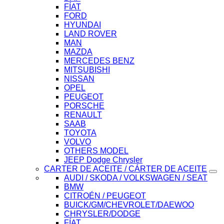
FÍAT
FORD
HYUNDAI
LAND ROVER
MAN
MAZDA
MERCEDES BENZ
MITSUBISHI
NISSAN
OPEL
PEUGEOT
PORSCHE
RENAULT
SAAB
TOYOTA
VOLVO
OTHERS MODEL
JEEP Dodge Chrysler
CARTER DE ACEITE / CÁRTER DE ACEITE
AUDI / SKODA / VOLKSWAGEN / SEAT
BMW
CITROÉN / PEUGEOT
BUICK/GM/CHEVROLET/DAEWOO
CHRYSLER/DODGE
FÍAT