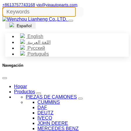
+8613757743168
yip@yipautoparts.com
Español
English
اللغة العربية
Русский
Português
Navegación
Hogar
Productos
PIEZAS DE CAMIONES
CUMMINS
DAF
DEUTZ
IVECO
JOHN DEERE
MERCEDES BENZ