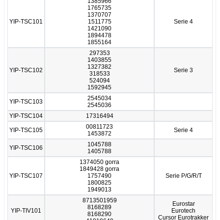
1385966
1765735
1370707
YIP-TSC101
1511775
Serie 4
1421090
1894478
1855164
297353
1403855
1327382
YIP-TSC102
Serie 3
318533
524094
1592945
2545034
YIP-TSC103
2545036
YIP-TSC104
17316494
00811723
YIP-TSC105
Serie 4
1453872
1045788
YIP-TSC106
1405788
1374050 gorra
1849428 gorra
YIP-TSC107
1757490
Serie P/G/R/T
1800825
1949013
8713501959
Eurostar
8168289
YIP-TIV101
Eurotech
8168290
Cursor Eurotrakker