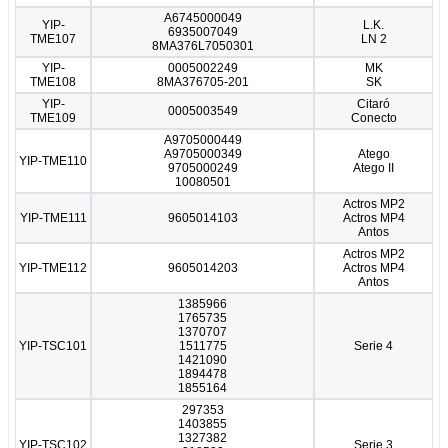
A6745000049
YIP-
L.K.
6935007049
TME107
LN 2
8MA376L7050301
YIP-
0005002249
MK
TME108
8MA376705-201
SK
YIP-
Citaró
0005003549
TME109
Conecto
A9705000449
A9705000349
Atego
YIP-TME110
9705000249
Atego II
10080501
Actros MP2
YIP-TME111
9605014103
Actros MP4
Antos
Actros MP2
YIP-TME112
9605014203
Actros MP4
Antos
1385966
1765735
1370707
YIP-TSC101
1511775
Serie 4
1421090
1894478
1855164
297353
1403855
1327382
YIP-TSC102
Serie 3