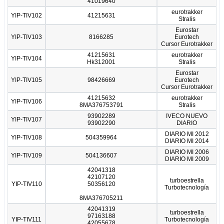
41019640
eurotrakker
YIP-TIV102
41215631
Stralis
Eurostar
YIP-TIV103
8166285
Eurotech
Cursor Eurotrakker
41215631
eurotrakker
YIP-TIV104
Hk312001
Stralis
Eurostar
YIP-TIV105
98426669
Eurotech
Cursor Eurotrakker
41215632
eurotrakker
YIP-TIV106
8MA376753791
Stralis
93902289
IVECO NUEVO
YIP-TIV107
93902290
DIARIO
DIARIO MI 2012
YIP-TIV108
504359964
DIARIO MI 2014
DIARIO MI 2006
YIP-TIV109
504136607
DIARIO MI 2009
42041318
42107120
turboestrella
YIP-TIV110
50356120
Turbotecnología
8MA376705211
42041319
turboestrella
97163188
YIP-TIV111
Turbotecnología
42055678