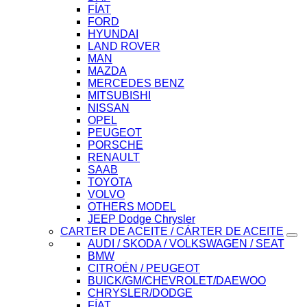
FÍAT
FORD
HYUNDAI
LAND ROVER
MAN
MAZDA
MERCEDES BENZ
MITSUBISHI
NISSAN
OPEL
PEUGEOT
PORSCHE
RENAULT
SAAB
TOYOTA
VOLVO
OTHERS MODEL
JEEP Dodge Chrysler
CARTER DE ACEITE / CÁRTER DE ACEITE
AUDI / SKODA / VOLKSWAGEN / SEAT
BMW
CITROÉN / PEUGEOT
BUICK/GM/CHEVROLET/DAEWOO
CHRYSLER/DODGE
FÍAT