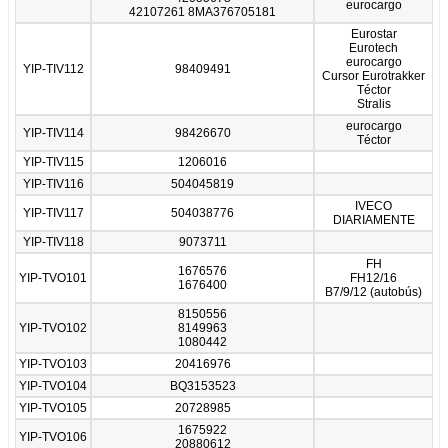
eurocargo
42107261 8MA376705181
Eurostar
Eurotech
eurocargo
YIP-TIV112
98409491
Cursor Eurotrakker
Téctor
Stralis
eurocargo
YIP-TIV114
98426670
Téctor
YIP-TIV115
1206016
YIP-TIV116
504045819
IVECO
YIP-TIV117
504038776
DIARIAMENTE
YIP-TIV118
9073711
FH
1676576
YIP-TVO101
FH12/16
1676400
B7/9/12 (autobús)
8150556
YIP-TVO102
8149963
1080442
YIP-TVO103
20416976
YIP-TVO104
BQ3153523
YIP-TVO105
20728985
1675922
YIP-TVO106
20880612