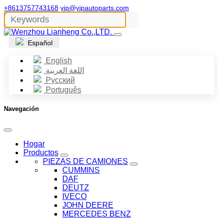
+8613757743168
yip@yipautoparts.com
Español
English
اللغة العربية
Русский
Português
Navegación
Hogar
Productos
PIEZAS DE CAMIONES
CUMMINS
DAF
DEUTZ
IVECO
JOHN DEERE
MERCEDES BENZ