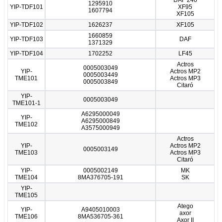
1295910
YIP-TDF101
XF95
1607794
XF105
YIP-TDF102
1626237
XF105
1660859
YIP-TDF103
DAF
1371329
YIP-TDF104
1702252
LF45
Actros
0005003049
YIP-
Actros MP2
0005003449
TME101
Actros MP3
0005003849
Citaró
YIP-
0005003049
TME101-1
A6295000049
YIP-
A6295000849
TME102
A3575000949
Actros
YIP-
Actros MP2
0005003149
TME103
Actros MP3
Citaró
YIP-
0005002149
MK
TME104
8MA376705-191
SK
YIP-
TME105
Atego
YIP-
A9405010003
axor
TME106
8MA536705-361
Axor II