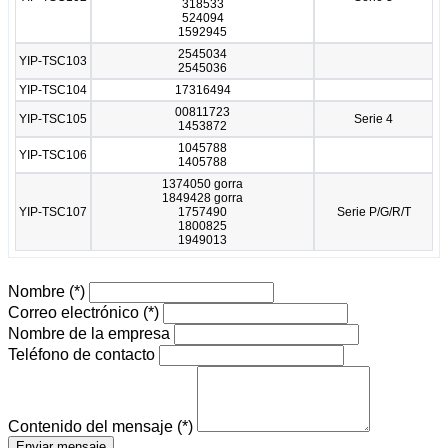
318533
524094
1592945
2545034
YIP-TSC103
2545036
YIP-TSC104
17316494
00811723
YIP-TSC105
Serie 4
1453872
1045788
YIP-TSC106
1405788
1374050 gorra
1849428 gorra
YIP-TSC107
1757490
Serie P/G/R/T
1800825
1949013
Nombre
(*)
Correo electrónico
(*)
Nombre de la empresa
Teléfono de contacto
Contenido del mensaje
(*)
Enviar mensaje