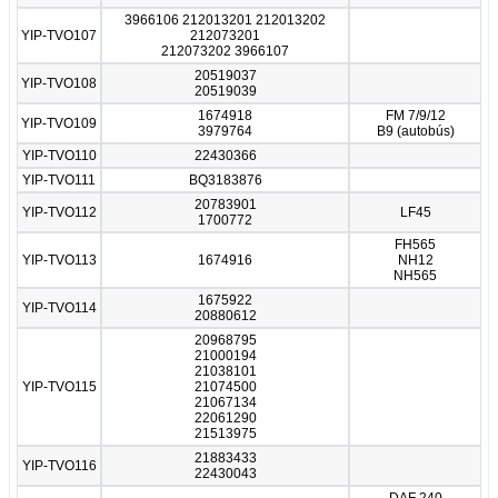
3966106 212013201 212013202
YIP-TVO107
212073201
212073202 3966107
20519037
YIP-TVO108
20519039
1674918
FM 7/9/12
YIP-TVO109
3979764
B9 (autobús)
YIP-TVO110
22430366
YIP-TVO111
BQ3183876
20783901
YIP-TVO112
LF45
1700772
FH565
YIP-TVO113
1674916
NH12
NH565
1675922
YIP-TVO114
20880612
20968795
21000194
21038101
YIP-TVO115
21074500
21067134
22061290
21513975
21883433
YIP-TVO116
22430043
DAF 240