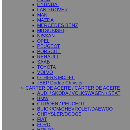
HYUNDAI
LAND ROVER
MAN
MAZDA
MERCEDES BENZ
MITSUBISHI
NISSAN
OPEL
PEUGEOT
PORSCHE
RENAULT
SAAB
TOYOTA
VOLVO
OTHERS MODEL
JEEP Dodge Chrysler
CARTER DE ACEITE / CÁRTER DE ACEITE
AUDI / SKODA / VOLKSWAGEN / SEAT
BMW
CITROÉN / PEUGEOT
BUICK/GM/CHEVROLET/DAEWOO
CHRYSLER/DODGE
FÍAT
FORD
HONDA