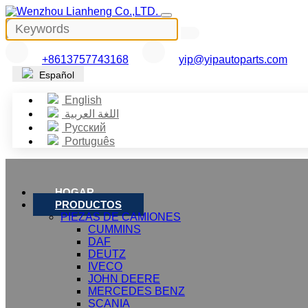
+8613757743168
yip@yipautoparts.com
Español
English
اللغة العربية
Русский
Português
HOGAR
PRODUCTOS
PIEZAS DE CAMIONES
CUMMINS
DAF
DEUTZ
IVECO
JOHN DEERE
MERCEDES BENZ
SCANIA