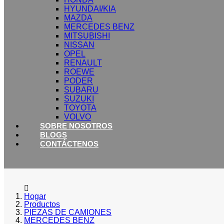
HYUNDAI/KIA
MAZDA
MERCEDES BENZ
MITSUBISHI
NISSAN
OPEL
RENAULT
ROEWE
PODER
SUBARU
SUZUKI
TOYOTA
VOLVO
SOBRE NOSOTROS
BLOGS
CONTÁCTENOS
Hogar
Productos
PIEZAS DE CAMIONES
MERCEDES BENZ