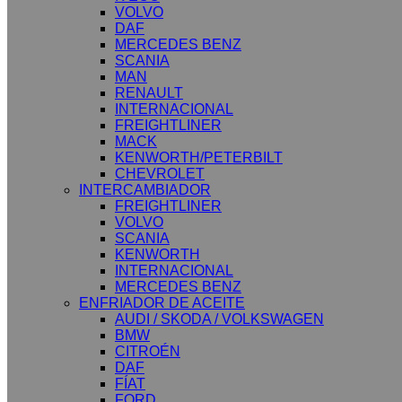
VOLVO
DAF
MERCEDES BENZ
SCANIA
MAN
RENAULT
INTERNACIONAL
FREIGHTLINER
MACK
KENWORTH/PETERBILT
CHEVROLET
INTERCAMBIADOR
FREIGHTLINER
VOLVO
SCANIA
KENWORTH
INTERNACIONAL
MERCEDES BENZ
ENFRIADOR DE ACEITE
AUDI / SKODA / VOLKSWAGEN
BMW
CITROÉN
DAF
FÍAT
FORD