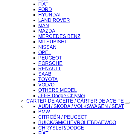
FÍAT
FORD
HYUNDAI
LAND ROVER
MAN
MAZDA
MERCEDES BENZ
MITSUBISHI
NISSAN
OPEL
PEUGEOT
PORSCHE
RENAULT
SAAB
TOYOTA
VOLVO
OTHERS MODEL
JEEP Dodge Chrysler
CARTER DE ACEITE / CÁRTER DE ACEITE
AUDI / SKODA / VOLKSWAGEN / SEAT
BMW
CITROÉN / PEUGEOT
BUICK/GM/CHEVROLET/DAEWOO
CHRYSLER/DODGE
FÍAT