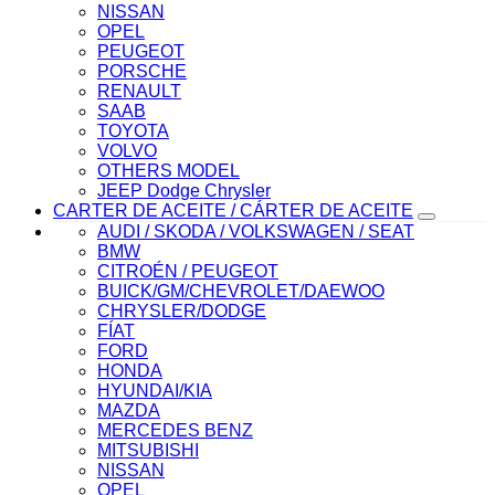
NISSAN
OPEL
PEUGEOT
PORSCHE
RENAULT
SAAB
TOYOTA
VOLVO
OTHERS MODEL
JEEP Dodge Chrysler
CARTER DE ACEITE / CÁRTER DE ACEITE
AUDI / SKODA / VOLKSWAGEN / SEAT
BMW
CITROÉN / PEUGEOT
BUICK/GM/CHEVROLET/DAEWOO
CHRYSLER/DODGE
FÍAT
FORD
HONDA
HYUNDAI/KIA
MAZDA
MERCEDES BENZ
MITSUBISHI
NISSAN
OPEL