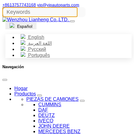
+8613757743168
yip@yipautoparts.com
Español
English
اللغة العربية
Русский
Português
Navegación
Hogar
Productos
PIEZAS DE CAMIONES
CUMMINS
DAF
DEUTZ
IVECO
JOHN DEERE
MERCEDES BENZ