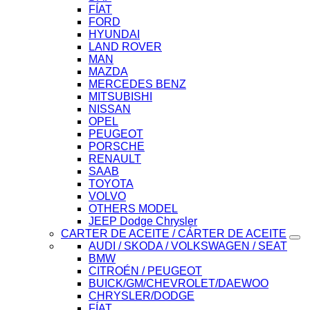
FÍAT
FORD
HYUNDAI
LAND ROVER
MAN
MAZDA
MERCEDES BENZ
MITSUBISHI
NISSAN
OPEL
PEUGEOT
PORSCHE
RENAULT
SAAB
TOYOTA
VOLVO
OTHERS MODEL
JEEP Dodge Chrysler
CARTER DE ACEITE / CÁRTER DE ACEITE
AUDI / SKODA / VOLKSWAGEN / SEAT
BMW
CITROÉN / PEUGEOT
BUICK/GM/CHEVROLET/DAEWOO
CHRYSLER/DODGE
FÍAT