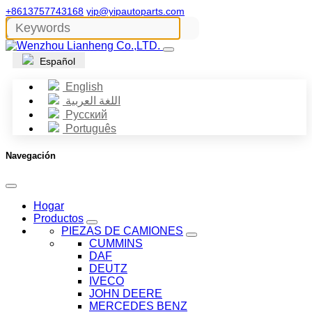
+8613757743168
yip@yipautoparts.com
Español
English
اللغة العربية
Русский
Português
Navegación
Hogar
Productos
PIEZAS DE CAMIONES
CUMMINS
DAF
DEUTZ
IVECO
JOHN DEERE
MERCEDES BENZ