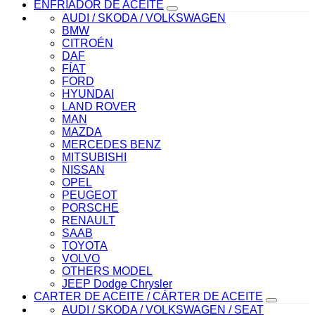
ENFRIADOR DE ACEITE
AUDI / SKODA / VOLKSWAGEN
BMW
CITROÉN
DAF
FÍAT
FORD
HYUNDAI
LAND ROVER
MAN
MAZDA
MERCEDES BENZ
MITSUBISHI
NISSAN
OPEL
PEUGEOT
PORSCHE
RENAULT
SAAB
TOYOTA
VOLVO
OTHERS MODEL
JEEP Dodge Chrysler
CARTER DE ACEITE / CÁRTER DE ACEITE
AUDI / SKODA / VOLKSWAGEN / SEAT