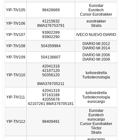
Eurostar
YIP-TIV105
98426669
Eurotech
Cursor Eurotrakker
41215632
eurotrakker
YIP-TIV106
8MA376753791
Stralis
93902289
YIP-TIV107
IVECO NUEVO DIARIO
93902290
DIARIO MI 2012
YIP-TIV108
504359964
DIARIO MI 2014
DIARIO MI 2006
YIP-TIV109
504136607
DIARIO MI 2009
42041318
42107120
turboestrella
YIP-TIV110
50356120
Turbotecnología
8MA376705211
42041319
turboestrella
97163188
YIP-TIV111
Turbotecnología
42055678
eurocargo
42107261 8MA376705181
Eurostar
Eurotech
eurocargo
YIP-TIV112
98409491
Cursor Eurotrakker
Téctor
Stralis
eurocargo