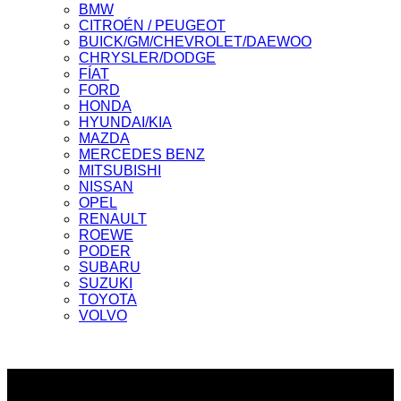
BMW
CITROÉN / PEUGEOT
BUICK/GM/CHEVROLET/DAEWOO
CHRYSLER/DODGE
FÍAT
FORD
HONDA
HYUNDAI/KIA
MAZDA
MERCEDES BENZ
MITSUBISHI
NISSAN
OPEL
RENAULT
ROEWE
PODER
SUBARU
SUZUKI
TOYOTA
VOLVO