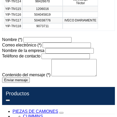
YIP-TIV114
98426670
Téctor
YIP-TIV115
1206016
YIP-TIV116
504045819
YIP-TIV117
504038776
IVECO DIARIAMENTE
YIP-TIV118
9073711
Nombre
(*)
Correo electrónico
(*)
Nombre de la empresa
Teléfono de contacto
Contenido del mensaje
(*)
Enviar mensaje
Productos
PIEZAS DE CAMIONES
CUMMINS