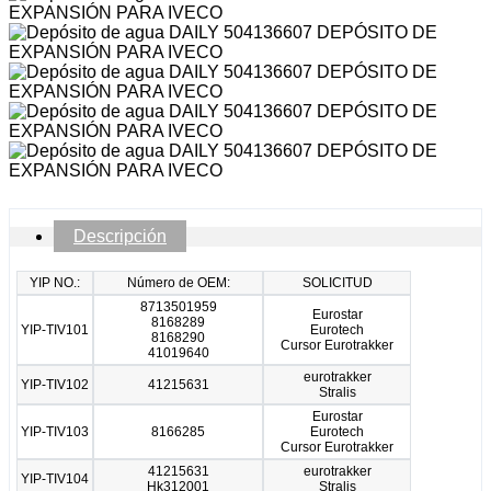
Descripción
YIP NO.:
Número de OEM:
SOLICITUD
8713501959
Eurostar
8168289
YIP-TIV101
Eurotech
8168290
Cursor Eurotrakker
41019640
eurotrakker
YIP-TIV102
41215631
Stralis
Eurostar
YIP-TIV103
8166285
Eurotech
Cursor Eurotrakker
41215631
eurotrakker
YIP-TIV104
Hk312001
Stralis