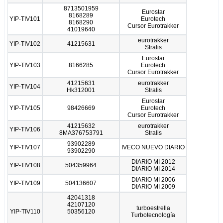
8713501959
Eurostar
8168289
YIP-TIV101
Eurotech
8168290
Cursor Eurotrakker
41019640
eurotrakker
YIP-TIV102
41215631
Stralis
Eurostar
YIP-TIV103
8166285
Eurotech
Cursor Eurotrakker
41215631
eurotrakker
YIP-TIV104
Hk312001
Stralis
Eurostar
YIP-TIV105
98426669
Eurotech
Cursor Eurotrakker
41215632
eurotrakker
YIP-TIV106
8MA376753791
Stralis
93902289
YIP-TIV107
IVECO NUEVO DIARIO
93902290
DIARIO MI 2012
YIP-TIV108
504359964
DIARIO MI 2014
DIARIO MI 2006
YIP-TIV109
504136607
DIARIO MI 2009
42041318
42107120
turboestrella
YIP-TIV110
50356120
Turbotecnología