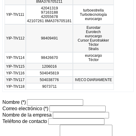
8MA376705211
42041319
turboestrella
97163188
YIP-TIV111
Turbotecnología
42055678
eurocargo
42107261 8MA376705181
Eurostar
Eurotech
eurocargo
YIP-TIV112
98409491
Cursor Eurotrakker
Téctor
Stralis
eurocargo
YIP-TIV114
98426670
Téctor
YIP-TIV115
1206016
YIP-TIV116
504045819
YIP-TIV117
504038776
IVECO DIARIAMENTE
YIP-TIV118
9073711
Nombre
(*)
Correo electrónico
(*)
Nombre de la empresa
Teléfono de contacto