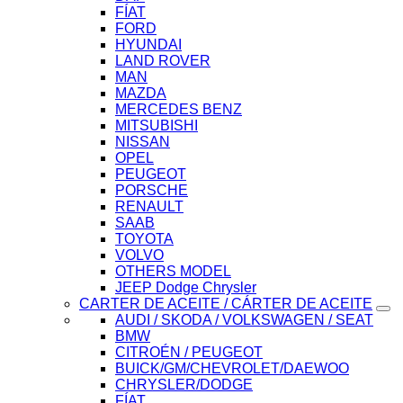
FÍAT
FORD
HYUNDAI
LAND ROVER
MAN
MAZDA
MERCEDES BENZ
MITSUBISHI
NISSAN
OPEL
PEUGEOT
PORSCHE
RENAULT
SAAB
TOYOTA
VOLVO
OTHERS MODEL
JEEP Dodge Chrysler
CARTER DE ACEITE / CÁRTER DE ACEITE
AUDI / SKODA / VOLKSWAGEN / SEAT
BMW
CITROÉN / PEUGEOT
BUICK/GM/CHEVROLET/DAEWOO
CHRYSLER/DODGE
FÍAT