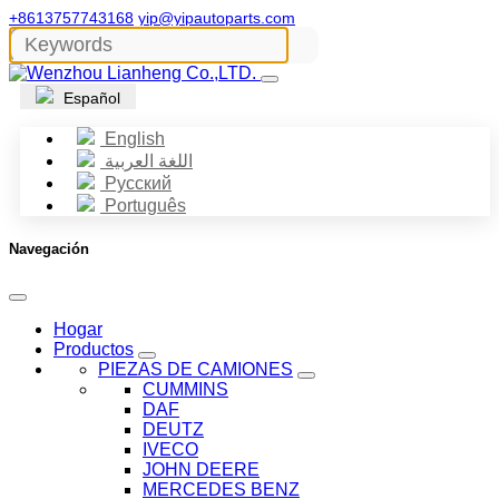
+8613757743168
yip@yipautoparts.com
Español
English
اللغة العربية
Русский
Português
Navegación
Hogar
Productos
PIEZAS DE CAMIONES
CUMMINS
DAF
DEUTZ
IVECO
JOHN DEERE
MERCEDES BENZ