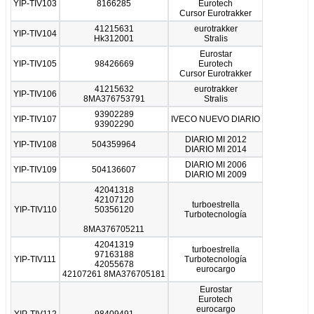
YIP-TIV103
8166285
Eurotech
Cursor Eurotrakker
41215631
eurotrakker
YIP-TIV104
Hk312001
Stralis
Eurostar
YIP-TIV105
98426669
Eurotech
Cursor Eurotrakker
41215632
eurotrakker
YIP-TIV106
8MA376753791
Stralis
93902289
YIP-TIV107
IVECO NUEVO DIARIO
93902290
DIARIO MI 2012
YIP-TIV108
504359964
DIARIO MI 2014
DIARIO MI 2006
YIP-TIV109
504136607
DIARIO MI 2009
42041318
42107120
turboestrella
YIP-TIV110
50356120
Turbotecnología
8MA376705211
42041319
turboestrella
97163188
YIP-TIV111
Turbotecnología
42055678
eurocargo
42107261 8MA376705181
Eurostar
Eurotech
eurocargo
YIP-TIV112
98409491