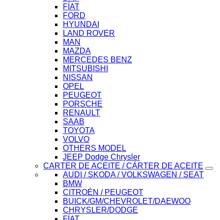
FÍAT
FORD
HYUNDAI
LAND ROVER
MAN
MAZDA
MERCEDES BENZ
MITSUBISHI
NISSAN
OPEL
PEUGEOT
PORSCHE
RENAULT
SAAB
TOYOTA
VOLVO
OTHERS MODEL
JEEP Dodge Chrysler
CARTER DE ACEITE / CÁRTER DE ACEITE
AUDI / SKODA / VOLKSWAGEN / SEAT
BMW
CITROÉN / PEUGEOT
BUICK/GM/CHEVROLET/DAEWOO
CHRYSLER/DODGE
FÍAT