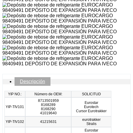
Descripción
YIP NO.:
Número de OEM:
SOLICITUD
8713501959
Eurostar
8168289
YIP-TIV101
Eurotech
8168290
Cursor Eurotrakker
41019640
eurotrakker
YIP-TIV102
41215631
Stralis
Eurostar