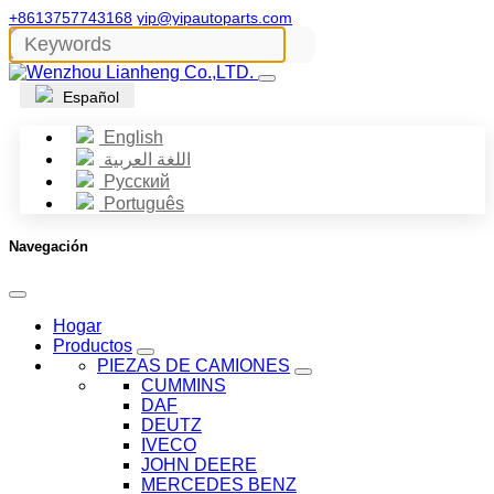
+8613757743168
yip@yipautoparts.com
Español
English
اللغة العربية
Русский
Português
Navegación
Hogar
Productos
PIEZAS DE CAMIONES
CUMMINS
DAF
DEUTZ
IVECO
JOHN DEERE
MERCEDES BENZ