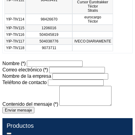
Cursor Eurotrakker
Téctor
Stralis
eurocargo
YIP-TIV114
98426670
Téctor
YIP-TIV115
1206016
YIP-TIV116
504045819
YIP-TIV117
504038776
IVECO DIARIAMENTE
YIP-TIV118
9073711
Nombre
(*)
Correo electrónico
(*)
Nombre de la empresa
Teléfono de contacto
Contenido del mensaje
(*)
Enviar mensaje
Productos