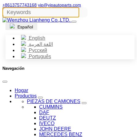
+8613757743168
yip@yipautoparts.com
Español
English
اللغة العربية
Русский
Português
Navegación
Hogar
Productos
PIEZAS DE CAMIONES
CUMMINS
DAF
DEUTZ
IVECO
JOHN DEERE
MERCEDES BENZ