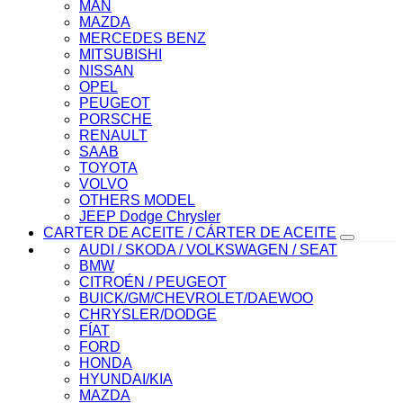
MAN
MAZDA
MERCEDES BENZ
MITSUBISHI
NISSAN
OPEL
PEUGEOT
PORSCHE
RENAULT
SAAB
TOYOTA
VOLVO
OTHERS MODEL
JEEP Dodge Chrysler
CARTER DE ACEITE / CÁRTER DE ACEITE
AUDI / SKODA / VOLKSWAGEN / SEAT
BMW
CITROÉN / PEUGEOT
BUICK/GM/CHEVROLET/DAEWOO
CHRYSLER/DODGE
FÍAT
FORD
HONDA
HYUNDAI/KIA
MAZDA