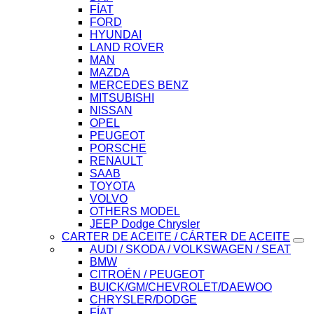
FÍAT
FORD
HYUNDAI
LAND ROVER
MAN
MAZDA
MERCEDES BENZ
MITSUBISHI
NISSAN
OPEL
PEUGEOT
PORSCHE
RENAULT
SAAB
TOYOTA
VOLVO
OTHERS MODEL
JEEP Dodge Chrysler
CARTER DE ACEITE / CÁRTER DE ACEITE
AUDI / SKODA / VOLKSWAGEN / SEAT
BMW
CITROÉN / PEUGEOT
BUICK/GM/CHEVROLET/DAEWOO
CHRYSLER/DODGE
FÍAT