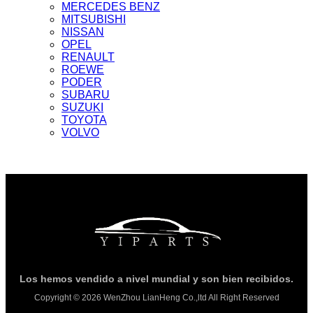
MERCEDES BENZ
MITSUBISHI
NISSAN
OPEL
RENAULT
ROEWE
PODER
SUBARU
SUZUKI
TOYOTA
VOLVO
Los hemos vendido a nivel mundial y son bien recibidos.
Copyright © 2026 WenZhou LianHeng Co.,ltd All Right Reserved