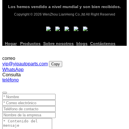
Los hemos vendido a nivel mundial y son bien recibidos.
Copyright © 2026 WenZhou LianHeng Co.,ltd All Right Reserved
Hogar
Productos
Sobre nosotros
blogs
Contáctenos
correo
yip@yipautoparts.com
Copy
WhatsApp
Consulta
teléfono