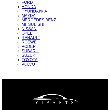
FORD
HONDA
HYUNDAI/KIA
MAZDA
MERCEDES BENZ
MITSUBISHI
NISSAN
OPEL
RENAULT
ROEWE
PODER
SUBARU
SUZUKI
TOYOTA
VOLVO