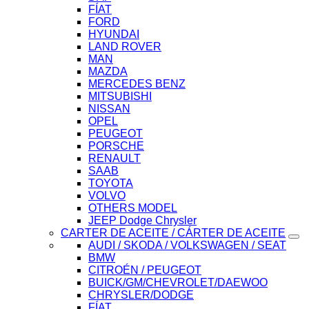
FÍAT
FORD
HYUNDAI
LAND ROVER
MAN
MAZDA
MERCEDES BENZ
MITSUBISHI
NISSAN
OPEL
PEUGEOT
PORSCHE
RENAULT
SAAB
TOYOTA
VOLVO
OTHERS MODEL
JEEP Dodge Chrysler
CARTER DE ACEITE / CÁRTER DE ACEITE
AUDI / SKODA / VOLKSWAGEN / SEAT
BMW
CITROÉN / PEUGEOT
BUICK/GM/CHEVROLET/DAEWOO
CHRYSLER/DODGE
FÍAT