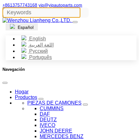
+8613757743168
yip@yipautoparts.com
Español
English
اللغة العربية
Русский
Português
Navegación
Hogar
Productos
PIEZAS DE CAMIONES
CUMMINS
DAF
DEUTZ
IVECO
JOHN DEERE
MERCEDES BENZ