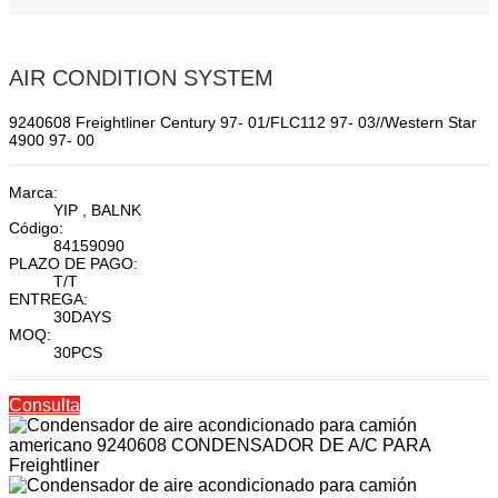
AIR CONDITION SYSTEM
9240608 Freightliner Century 97- 01/FLC112 97- 03//Western Star
4900 97- 00
Marca:
YIP , BALNK
Código:
84159090
PLAZO DE PAGO:
T/T
ENTREGA:
30DAYS
MOQ:
30PCS
Consulta