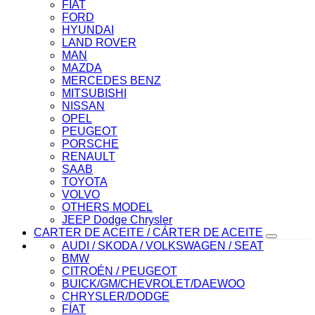
FÍAT
FORD
HYUNDAI
LAND ROVER
MAN
MAZDA
MERCEDES BENZ
MITSUBISHI
NISSAN
OPEL
PEUGEOT
PORSCHE
RENAULT
SAAB
TOYOTA
VOLVO
OTHERS MODEL
JEEP Dodge Chrysler
CARTER DE ACEITE / CÁRTER DE ACEITE
AUDI / SKODA / VOLKSWAGEN / SEAT
BMW
CITROÉN / PEUGEOT
BUICK/GM/CHEVROLET/DAEWOO
CHRYSLER/DODGE
FÍAT